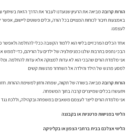
הורות קרובה
מביאה את הרעיון שנועדנו לעבור את הדרך הזאת בשיתוף וב
באמצעות חיבור לכוחות המצויים בכל הורה, וכלים פשוטים ליישום, אפשר לה
לעצמנו.
אחד הכלים המרכזיים בליווי הוא ללמוד הקשבה ככלי להחלמה ולאפשר פו
הבכי נתפס בתרבות שלנו כמניפולציה של ילדים על הוריהם, כדי לממש את
אני מלמדת הורים שהבכי הוא לא עדות למצוקה אלא עדות להחלמה. ומלמ
למסע מרגש של הילד והילדה אל השחרור מרגשות קשים
הורות קרובה
מביאה בשורה של תקווה, שמחה וחזון למשימת ההורות. חזון 
ויתעשרו בכלים שמייצרים קרבה בתוך המשפחה.
אני מלמדת הורים לייצר לעצמם משאבים במשפחה ובקהילה, וללכת נגד דפ
הליווי בפגישות פרטניות או בקבוצה
הליווי אצלכם בבית ברחבי הצפון או בקליניקה