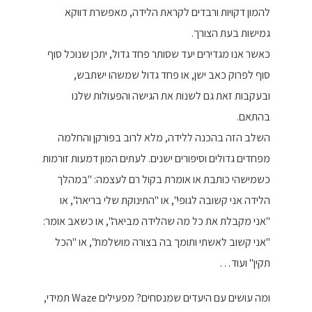
להמון דקויות ורבדים לקראת הלידה, מאפשרת דווקא
גמישות בעת הצורך.
כאשר אנו מגדירים יעד שסותר פחד גדול, יתכן שנוכל סוף
סוף לפרוק כאב ישן, או פחד גדול שמשהו ישתבש,
ובעקבות זאת גם לשנות את הגישה והפעולות שלנו
בהתאם.
השלב הזה בהכנה ללידה, מלא לרוב בפורקן והחלמה
מפחדים גדולים וסיפורים ישנים. לעתים המון דמעות זורמות
כשמישהי כותבת או אומרת בקול רם לעצמה: "במהלך
הלידה אני קשובה לגופי", או "התינוקת שלי בריאה", או
"אני מקבלת את כל מה שהלידה מביאה", או כשאב אומר:
"אני קשוב לאשתי ותומך בה בצורה מושלמת", או "הכל
תקין" ועוד…
ומה עושים עם היעדים שמנסחים? מפעילים Waze תמידי,