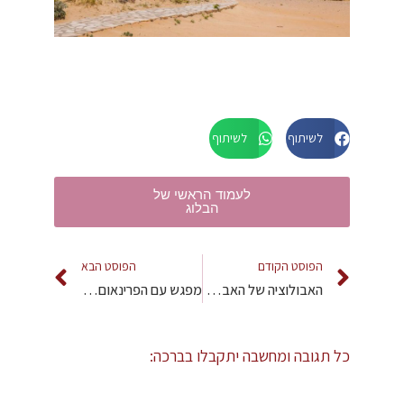
לשיתוף בפייסבוק
לשיתוף WhatsApp
לעמוד הראשי של
הבלוג
הפוסט הקודם
הפוסט הבא
האבולוציה של האבהות – גברים בחדר לידה ובחיים
מפגש עם הפרינאום, או… מסרים תרבותיים ששינו את פני הלידה, או… הגוף יודע להיפתח, או… לנסח מחדש רכות והחלמה…
כל תגובה ומחשבה יתקבלו בברכה: