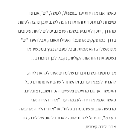
כאשר אנו מגדירות יעד בWaze, למשל, "ים", אנחנו
מייצרות לנו תזכורת והוראות הגעה לשם. יתכן ונרצה לסטות
מהדרך, יתכן ולא נגיע בשעה שרצינו, יכולים להיות עיכובים
בדרך כמו פקקים או פנצ'ר ואפילו תאונה, אבל היעד "ים"
אינו אשליה. הוא אמיתי. ובכל פעם שנציץ במכשיר או
נשמע את ההוראות הקוליות, נקבל לכך תזכורת…
אני מזמינה נשים וגברים שלומדים איתי לקראת לידה,
להגדיר לעצמן יעדים, ולהשתדל שהם יהיו פתוחים ככל
האפשר, אך גם מדוייקים ואישיים, והכי חשוב, רציונליים.
כאשר אמא מגדירה לעצמה יעד: "אחרי הלידה אני
מרגישה טוב ומשתקמת בקלות", או "אחרי הלידה אני גאה
בעצמי", זה יכול לשרת אותה לאחר כל סוג של לידה, גם
אחרי לידה קיסרית…